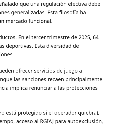
señalado que una regulación efectiva debe
nes generalizadas. Esta filosofía ha
 un mercado funcional.
ctos. En el tercer trimestre de 2025, 64
as deportivas. Esta diversidad de
iones.
eden ofrecer servicios de juego a
aunque las sanciones recaen principalmente
ncia implica renunciar a las protecciones
o está protegido si el operador quiebra),
iempo, acceso al RGIAJ para autoexclusión,