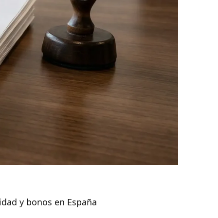
cidad y bonos en España