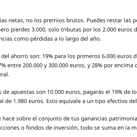
as netas, no los premios brutos. Puedes restar las p
o pierdes 3.000, solo tributas por los 2.000 euros de
cias como pérdidas a lo largo del año.
e del ahorro son: 19% para los primeros 6.000 euros 
7% entre 200.000 y 300.000 euros, y 28% por encima d
ral.
s de apuestas son 10.000 euros, pagarás el 19% de lo
al de 1.980 euros. Esto equivale a un tipo efectivo de
 hace sobre el conjunto de tus ganancias patrimonial
acciones o fondos de inversión, todo se suma en la 