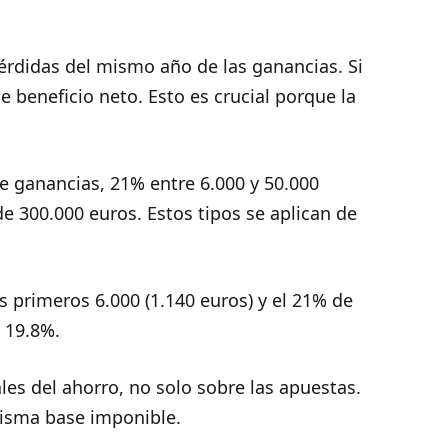
érdidas del mismo año de las ganancias. Si
 beneficio neto. Esto es crucial porque la
de ganancias, 21% entre 6.000 y 50.000
e 300.000 euros. Estos tipos se aplican de
s primeros 6.000 (1.140 euros) y el 21% de
l 19.8%.
es del ahorro, no solo sobre las apuestas.
misma base imponible.