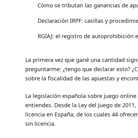
Cómo se tributan las ganancias de ap
Declaración IRPF: casillas y procedimi
RGIAJ: el registro de autoprohibición
La primera vez que gané una cantidad sign
preguntarme: ¿tengo que declarar esto? ¿C
sobre la fiscalidad de las apuestas y enco
La legislación española sobre juego online
entiendes. Desde la Ley del Juego de 201
licencia en España, de los cuales 44 ofrec
sin licencia.