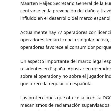
Maarten Haijer, Secretario General de la 
centrarse en la prevención del daño a travé
influido en el desarrollo del marco españo
Actualmente hay 77 operadores con licencia
operadores tenían licencia singular activa
operadores favorece al consumidor porque
Un aspecto importante del marco legal esp
residentes en España. Apostar en operadore
sobre el operador y no sobre el jugador ind
que ofrece la regulación española.
Las protecciones que ofrece la licencia DG
mecanismos de reclamación supervisados por