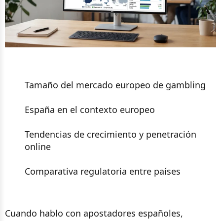
Tamaño del mercado europeo de gambling
España en el contexto europeo
Tendencias de crecimiento y penetración
online
Comparativa regulatoria entre países
Cuando hablo con apostadores españoles,