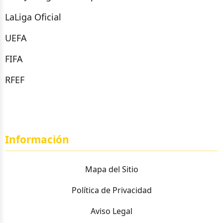
LaLiga Oficial
UEFA
FIFA
RFEF
Información
Mapa del Sitio
Política de Privacidad
Aviso Legal