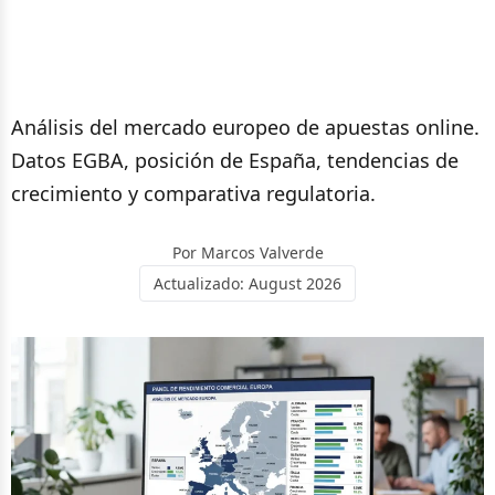
Análisis del mercado europeo de apuestas online.
Datos EGBA, posición de España, tendencias de
crecimiento y comparativa regulatoria.
Por Marcos Valverde
Actualizado:
August 2026