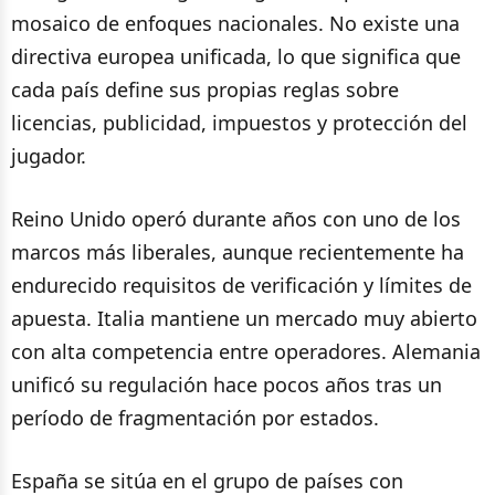
mosaico de enfoques nacionales. No existe una
directiva europea unificada, lo que significa que
cada país define sus propias reglas sobre
licencias, publicidad, impuestos y protección del
jugador.
Reino Unido operó durante años con uno de los
marcos más liberales, aunque recientemente ha
endurecido requisitos de verificación y límites de
apuesta. Italia mantiene un mercado muy abierto
con alta competencia entre operadores. Alemania
unificó su regulación hace pocos años tras un
período de fragmentación por estados.
España se sitúa en el grupo de países con