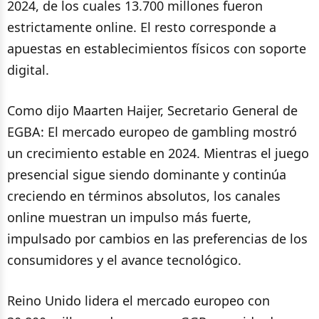
2024, de los cuales 13.700 millones fueron
estrictamente online. El resto corresponde a
apuestas en establecimientos físicos con soporte
digital.
Como dijo Maarten Haijer, Secretario General de
EGBA: El mercado europeo de gambling mostró
un crecimiento estable en 2024. Mientras el juego
presencial sigue siendo dominante y continúa
creciendo en términos absolutos, los canales
online muestran un impulso más fuerte,
impulsado por cambios en las preferencias de los
consumidores y el avance tecnológico.
Reino Unido lidera el mercado europeo con