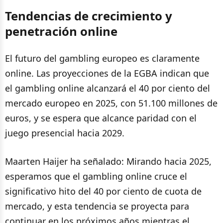
Tendencias de crecimiento y
penetración online
El futuro del gambling europeo es claramente
online. Las proyecciones de la EGBA indican que
el gambling online alcanzará el 40 por ciento del
mercado europeo en 2025, con 51.100 millones de
euros, y se espera que alcance paridad con el
juego presencial hacia 2029.
Maarten Haijer ha señalado: Mirando hacia 2025,
esperamos que el gambling online cruce el
significativo hito del 40 por ciento de cuota de
mercado, y esta tendencia se proyecta para
continuar en los próximos años mientras el