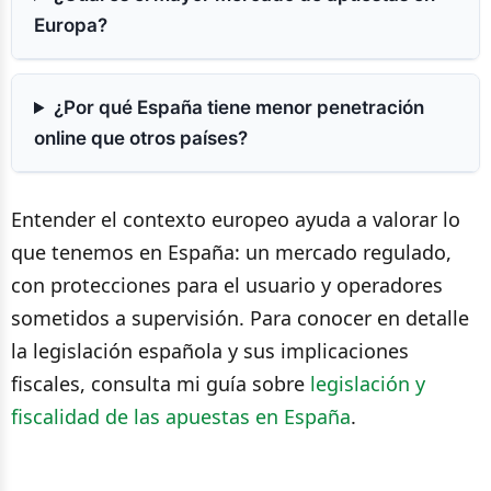
Europa?
¿Por qué España tiene menor penetración
online que otros países?
Entender el contexto europeo ayuda a valorar lo
que tenemos en España: un mercado regulado,
con protecciones para el usuario y operadores
sometidos a supervisión. Para conocer en detalle
la legislación española y sus implicaciones
fiscales, consulta mi guía sobre
legislación y
fiscalidad de las apuestas en España
.