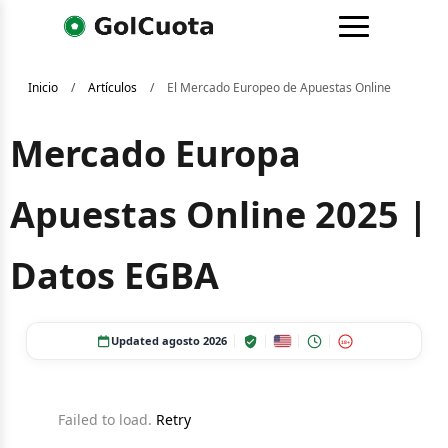
Inicio
/
Artículos
/
El Mercado Europeo de Apuestas Online
Mercado Europa
Apuestas Online 2025 |
Datos EGBA
Updated agosto 2026
18+
Failed to load.
Retry