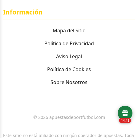
Información
Mapa del Sitio
Política de Privacidad
Aviso Legal
Política de Cookies
Sobre Nosotros
© 2026 apuestasdeportfutbol.com
14:45
Este sitio no está afiliado con ningún operador de apuestas. Toda