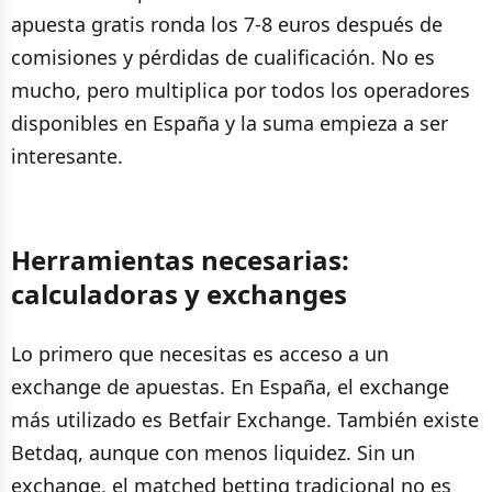
apuesta gratis ronda los 7-8 euros después de
comisiones y pérdidas de cualificación. No es
mucho, pero multiplica por todos los operadores
disponibles en España y la suma empieza a ser
interesante.
Herramientas necesarias:
calculadoras y exchanges
Lo primero que necesitas es acceso a un
exchange de apuestas. En España, el exchange
más utilizado es Betfair Exchange. También existe
Betdaq, aunque con menos liquidez. Sin un
exchange, el matched betting tradicional no es