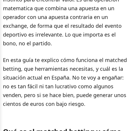
matematica que combina una apuesta en un
operador con una apuesta contraria en un
exchange, de forma que el resultado del evento
deportivo es irrelevante. Lo que importa es el
bono, no el partido.
En esta guía te explico cómo funciona el matched
betting, que herramientas necesitas, y cuál es la
situación actual en España. No te voy a engañar:
no es tan fácil ni tan lucrativo como algunos
venden, pero si se hace bien, puede generar unos
cientos de euros con bajo riesgo.