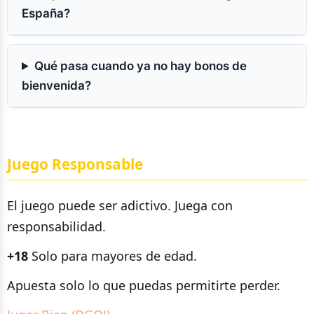
España?
Qué pasa cuando ya no hay bonos de
bienvenida?
Juego Responsable
El juego puede ser adictivo. Juega con
responsabilidad.
+18
Solo para mayores de edad.
Apuesta solo lo que puedas permitirte perder.