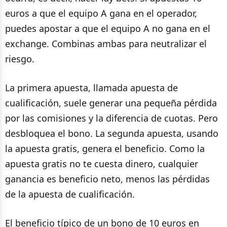
euros a que el equipo A gana en el operador,
puedes apostar a que el equipo A no gana en el
exchange. Combinas ambas para neutralizar el
riesgo.
La primera apuesta, llamada apuesta de
cualificación, suele generar una pequeña pérdida
por las comisiones y la diferencia de cuotas. Pero
desbloquea el bono. La segunda apuesta, usando
la apuesta gratis, genera el beneficio. Como la
apuesta gratis no te cuesta dinero, cualquier
ganancia es beneficio neto, menos las pérdidas
de la apuesta de cualificación.
El beneficio típico de un bono de 10 euros en