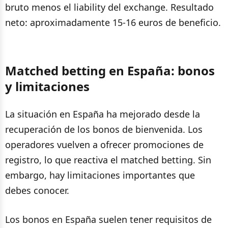
bruto menos el liability del exchange. Resultado
neto: aproximadamente 15-16 euros de beneficio.
Matched betting en España: bonos
y limitaciones
La situación en España ha mejorado desde la
recuperación de los bonos de bienvenida. Los
operadores vuelven a ofrecer promociones de
registro, lo que reactiva el matched betting. Sin
embargo, hay limitaciones importantes que
debes conocer.
Los bonos en España suelen tener requisitos de