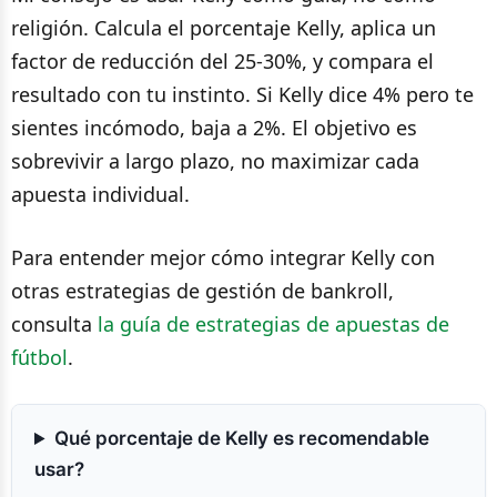
religión. Calcula el porcentaje Kelly, aplica un
factor de reducción del 25-30%, y compara el
resultado con tu instinto. Si Kelly dice 4% pero te
sientes incómodo, baja a 2%. El objetivo es
sobrevivir a largo plazo, no maximizar cada
apuesta individual.
Para entender mejor cómo integrar Kelly con
otras estrategias de gestión de bankroll,
consulta
la guía de estrategias de apuestas de
fútbol
.
Qué porcentaje de Kelly es recomendable
usar?