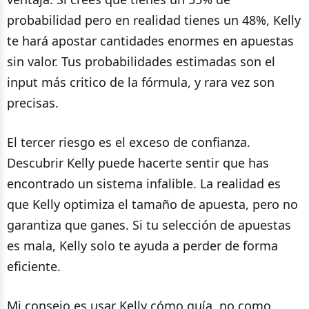
probabilidad pero en realidad tienes un 48%, Kelly
te hará apostar cantidades enormes en apuestas
sin valor. Tus probabilidades estimadas son el
input más critico de la fórmula, y rara vez son
precisas.
El tercer riesgo es el exceso de confianza.
Descubrir Kelly puede hacerte sentir que has
encontrado un sistema infalible. La realidad es
que Kelly optimiza el tamaño de apuesta, pero no
garantiza que ganes. Si tu selección de apuestas
es mala, Kelly solo te ayuda a perder de forma
eficiente.
Mi consejo es usar Kelly cómo guía, no como