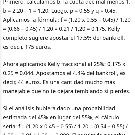
Primero, calculamos b: la cuota decimal menos 1.
b = 2.20 – 1 = 1.20. Luego, p = 0.55 y q = 0.45.
Aplicamos la fórmula: f = (1.20 x 0.55 – 0.45) / 1.20
= (0.66 – 0.45) / 1.20 = 0.21 / 1.20 = 0.175. Kelly
completo sugiere apostar el 17.5% del bankroll,
es decir, 175 euros.
Ahora aplicamos Kelly fraccional al 25%: 0.175 x
0.25 = 0.044. Apostamos el 4.4% del bankroll, es
decir, 44 euros. Es una cantidad mucho más
manejable que no te dejara temblando si pierdes.
Si el análisis hubiera dado una probabilidad
estimada del 45% en lugar del 55%, el cálculo
sería: f = (1.20 x 0.45 – 0.55) / 1.20 = (0.54 – 0.55) /