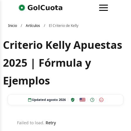
Inicio
/
Artículos
/
El Criterio de Kelly
Criterio Kelly Apuestas
2025 | Fórmula y
Ejemplos
Updated agosto 2026
18+
Failed to load.
Retry