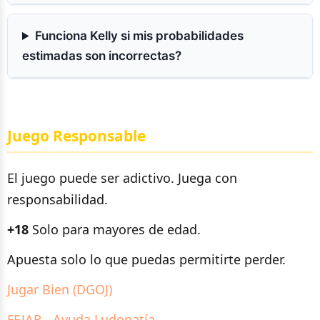
Funciona Kelly si mis probabilidades
estimadas son incorrectas?
Juego Responsable
El juego puede ser adictivo. Juega con
responsabilidad.
+18
Solo para mayores de edad.
Apuesta solo lo que puedas permitirte perder.
Jugar Bien (DGOJ)
FEJAR - Ayuda Ludopatía