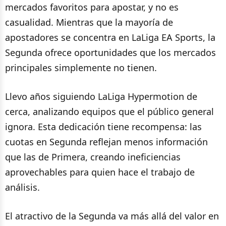
mercados favoritos para apostar, y no es
casualidad. Mientras que la mayoría de
apostadores se concentra en LaLiga EA Sports, la
Segunda ofrece oportunidades que los mercados
principales simplemente no tienen.
Llevo años siguiendo LaLiga Hypermotion de
cerca, analizando equipos que el público general
ignora. Esta dedicación tiene recompensa: las
cuotas en Segunda reflejan menos información
que las de Primera, creando ineficiencias
aprovechables para quien hace el trabajo de
análisis.
El atractivo de la Segunda va más allá del valor en