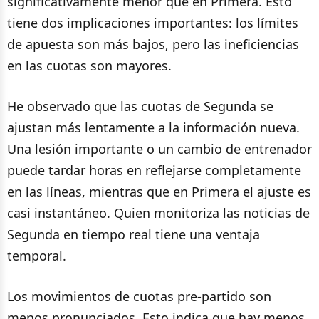
significativamente menor que en Primera. Esto
tiene dos implicaciones importantes: los límites
de apuesta son más bajos, pero las ineficiencias
en las cuotas son mayores.
He observado que las cuotas de Segunda se
ajustan más lentamente a la información nueva.
Una lesión importante o un cambio de entrenador
puede tardar horas en reflejarse completamente
en las líneas, mientras que en Primera el ajuste es
casi instantáneo. Quien monitoriza las noticias de
Segunda en tiempo real tiene una ventaja
temporal.
Los movimientos de cuotas pre-partido son
menos pronunciados. Esto indica que hay menos