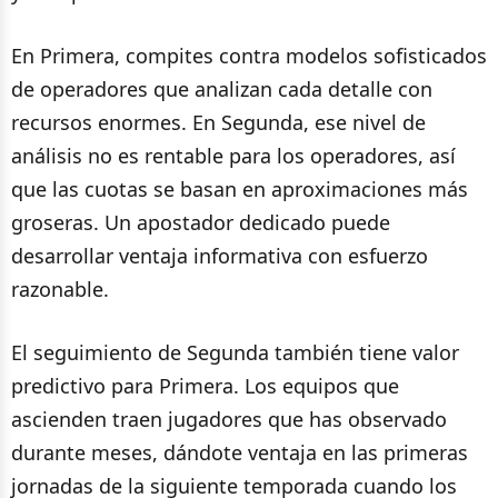
En Primera, compites contra modelos sofisticados
de operadores que analizan cada detalle con
recursos enormes. En Segunda, ese nivel de
análisis no es rentable para los operadores, así
que las cuotas se basan en aproximaciones más
groseras. Un apostador dedicado puede
desarrollar ventaja informativa con esfuerzo
razonable.
El seguimiento de Segunda también tiene valor
predictivo para Primera. Los equipos que
ascienden traen jugadores que has observado
durante meses, dándote ventaja en las primeras
jornadas de la siguiente temporada cuando los