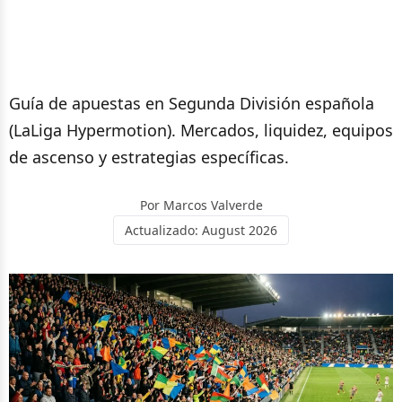
Guía de apuestas en Segunda División española
(LaLiga Hypermotion). Mercados, liquidez, equipos
de ascenso y estrategias específicas.
Por Marcos Valverde
Actualizado:
August 2026