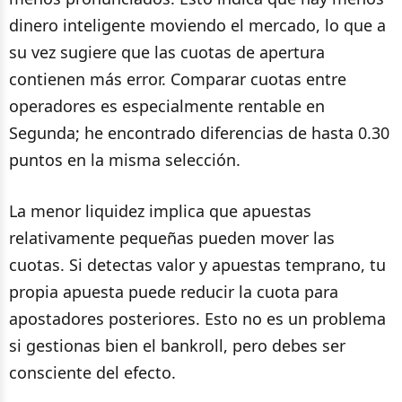
dinero inteligente moviendo el mercado, lo que a
su vez sugiere que las cuotas de apertura
contienen más error. Comparar cuotas entre
operadores es especialmente rentable en
Segunda; he encontrado diferencias de hasta 0.30
puntos en la misma selección.
La menor liquidez implica que apuestas
relativamente pequeñas pueden mover las
cuotas. Si detectas valor y apuestas temprano, tu
propia apuesta puede reducir la cuota para
apostadores posteriores. Esto no es un problema
si gestionas bien el bankroll, pero debes ser
consciente del efecto.