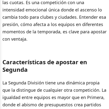
las cuotas. Es una competición con una
intensidad emocional única donde el ascenso lo
cambia todo para clubes y ciudades. Entender esa
presión, cómo afecta a los equipos en diferentes
momentos de la temporada, es clave para apostar
con ventaja.
Características de apostar en
Segunda
La Segunda División tiene una dinámica propia
que la distingue de cualquier otra competición. La
igualdad entre equipos es mayor que en Primera,
donde el abismo de presupuestos crea partidos