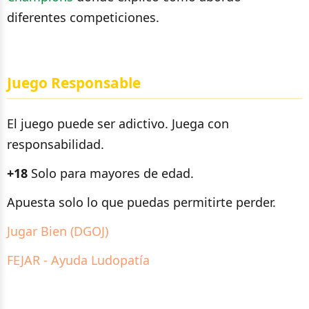
diferentes competiciones.
Juego Responsable
El juego puede ser adictivo. Juega con
responsabilidad.
+18
Solo para mayores de edad.
Apuesta solo lo que puedas permitirte perder.
Jugar Bien (DGOJ)
FEJAR - Ayuda Ludopatía