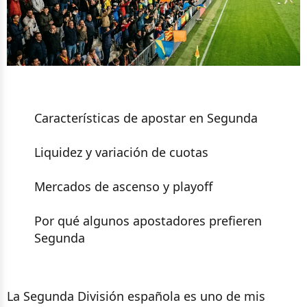
Características de apostar en Segunda
Liquidez y variación de cuotas
Mercados de ascenso y playoff
Por qué algunos apostadores prefieren
Segunda
La Segunda División española es uno de mis