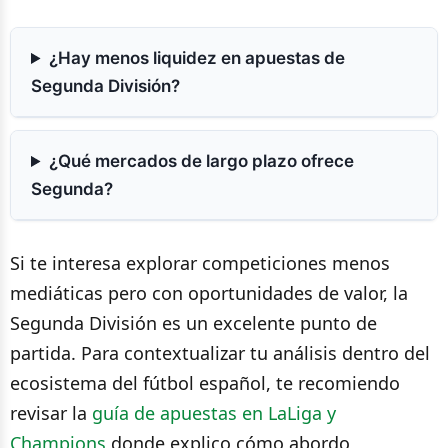
¿Hay menos liquidez en apuestas de
Segunda División?
¿Qué mercados de largo plazo ofrece
Segunda?
Si te interesa explorar competiciones menos
mediáticas pero con oportunidades de valor, la
Segunda División es un excelente punto de
partida. Para contextualizar tu análisis dentro del
ecosistema del fútbol español, te recomiendo
revisar la
guía de apuestas en LaLiga y
Champions
donde explico cómo abordo