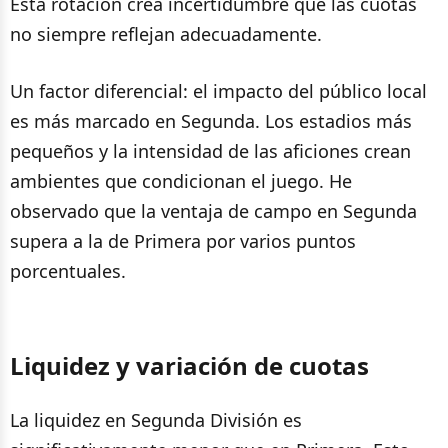
Esta rotación crea incertidumbre que las cuotas
no siempre reflejan adecuadamente.
Un factor diferencial: el impacto del público local
es más marcado en Segunda. Los estadios más
pequeños y la intensidad de las aficiones crean
ambientes que condicionan el juego. He
observado que la ventaja de campo en Segunda
supera a la de Primera por varios puntos
porcentuales.
Liquidez y variación de cuotas
La liquidez en Segunda División es