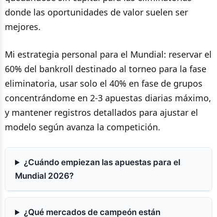
donde las oportunidades de valor suelen ser
mejores.
Mi estrategia personal para el Mundial: reservar el
60% del bankroll destinado al torneo para la fase
eliminatoria, usar solo el 40% en fase de grupos
concentrándome en 2-3 apuestas diarias máximo,
y mantener registros detallados para ajustar el
modelo según avanza la competición.
¿Cuándo empiezan las apuestas para el
Mundial 2026?
¿Qué mercados de campeón están