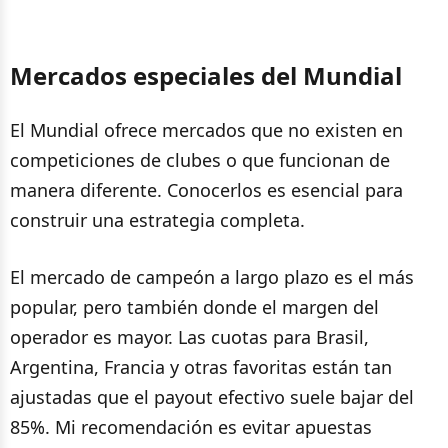
Mercados especiales del Mundial
El Mundial ofrece mercados que no existen en
competiciones de clubes o que funcionan de
manera diferente. Conocerlos es esencial para
construir una estrategia completa.
El mercado de campeón a largo plazo es el más
popular, pero también donde el margen del
operador es mayor. Las cuotas para Brasil,
Argentina, Francia y otras favoritas están tan
ajustadas que el payout efectivo suele bajar del
85%. Mi recomendación es evitar apuestas