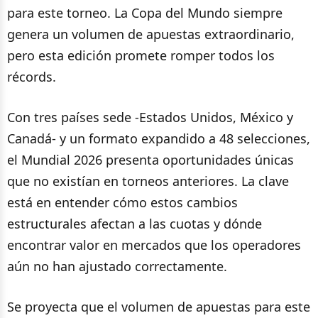
para este torneo. La Copa del Mundo siempre
genera un volumen de apuestas extraordinario,
pero esta edición promete romper todos los
récords.
Con tres países sede -Estados Unidos, México y
Canadá- y un formato expandido a 48 selecciones,
el Mundial 2026 presenta oportunidades únicas
que no existían en torneos anteriores. La clave
está en entender cómo estos cambios
estructurales afectan a las cuotas y dónde
encontrar valor en mercados que los operadores
aún no han ajustado correctamente.
Se proyecta que el volumen de apuestas para este