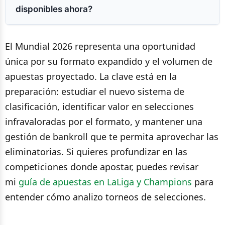
disponibles ahora?
El Mundial 2026 representa una oportunidad
única por su formato expandido y el volumen de
apuestas proyectado. La clave está en la
preparación: estudiar el nuevo sistema de
clasificación, identificar valor en selecciones
infravaloradas por el formato, y mantener una
gestión de bankroll que te permita aprovechar las
eliminatorias. Si quieres profundizar en las
competiciones donde apostar, puedes revisar
mi
guía de apuestas en LaLiga y Champions
para
entender cómo analizo torneos de selecciones.