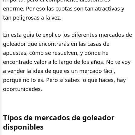
enorme. Por eso las cuotas son tan atractivas y
tan peligrosas a la vez.
En esta guía te explico los diferentes mercados de
goleador que encontrarás en las casas de
apuestas, cómo se resuelven, y dónde he
encontrado valor a lo largo de los años. No te voy
a vender la idea de que es un mercado fácil,
porque no lo es. Pero si sabes lo que haces, hay
oportunidades.
Tipos de mercados de goleador
disponibles