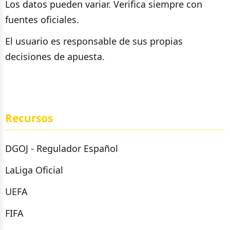
Los datos pueden variar. Verifica siempre con
fuentes oficiales.
El usuario es responsable de sus propias
decisiones de apuesta.
Recursos
DGOJ - Regulador Español
LaLiga Oficial
UEFA
FIFA