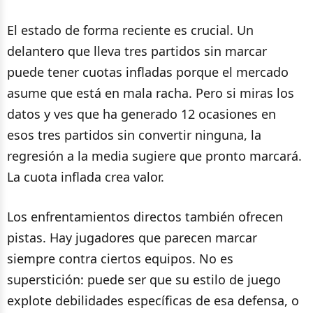
El estado de forma reciente es crucial. Un
delantero que lleva tres partidos sin marcar
puede tener cuotas infladas porque el mercado
asume que está en mala racha. Pero si miras los
datos y ves que ha generado 12 ocasiones en
esos tres partidos sin convertir ninguna, la
regresión a la media sugiere que pronto marcará.
La cuota inflada crea valor.
Los enfrentamientos directos también ofrecen
pistas. Hay jugadores que parecen marcar
siempre contra ciertos equipos. No es
superstición: puede ser que su estilo de juego
explote debilidades específicas de esa defensa, o