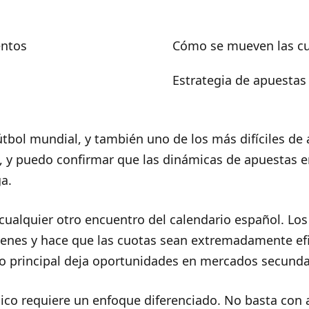
entos
Cómo se mueven las cu
Estrategia de apuestas 
útbol mundial, y también uno de los más difíciles de
o, y puedo confirmar que las dinámicas de apuestas
ga.
s cualquier otro encuentro del calendario español. L
enes y hace que las cuotas sean extremadamente efic
o principal deja oportunidades en mercados secunda
co requiere un enfoque diferenciado. No basta con a