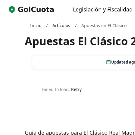
Legislación y Fiscalidad
Inicio
/
Artículos
/
Apuestas en El Clásico
Apuestas El Clásico 
Updated ago
Failed to load.
Retry
Guía de apuestas para El Clásico Real Madr