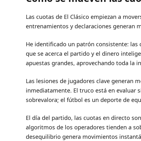
Las cuotas de El Clásico empiezan a mover
entrenamientos y declaraciones generan m
He identificado un patrón consistente: las 
que se acerca el partido y el dinero inteli
apuestas grandes, aprovechando toda la in
Las lesiones de jugadores clave generan m
inmediatamente. El truco está en evaluar s
sobrevalora; el fútbol es un deporte de equ
El día del partido, las cuotas en directo 
algoritmos de los operadores tienden a sob
desequilibrio genera movimientos instant