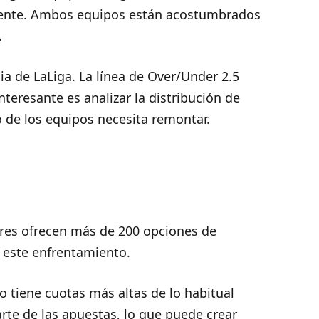
amente. Ambos equipos están acostumbrados
.
a de LaLiga. La línea de Over/Under 2.5
teresante es analizar la distribución de
de los equipos necesita remontar.
ores ofrecen más de 200 opciones de
 este enfrentamiento.
o tiene cuotas más altas de lo habitual
rte de las apuestas, lo que puede crear